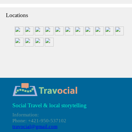
Locations
Social Travel & local storytelling
Information:
Phone: +421-950-537102
travocial@gmail.com