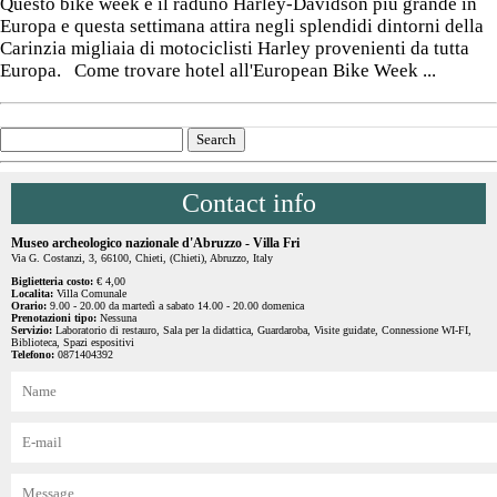
Questo bike week è il raduno Harley-Davidson più grande in
Europa e questa settimana attira negli splendidi dintorni della
Carinzia migliaia di motociclisti Harley provenienti da tutta
Europa. Come trovare hotel all'European Bike Week ...
Contact info
Museo archeologico nazionale d'Abruzzo - Villa Fri
Via G. Costanzi, 3, 66100, Chieti, (Chieti), Abruzzo, Italy
Biglietteria costo:
€ 4,00
Localita:
Villa Comunale
Orario:
9.00 - 20.00 da martedì a sabato 14.00 - 20.00 domenica
Prenotazioni tipo:
Nessuna
Servizio:
Laboratorio di restauro, Sala per la didattica, Guardaroba, Visite guidate, Connessione WI-FI,
Biblioteca, Spazi espositivi
Telefono:
0871404392