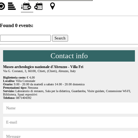
Found 0 events:
Contact info
Museo archeologico nazionale d'Abruzzo - Villa Fri
Via G. Costanzi, 3, 66100, Chieti, (Chieti), Abruzzo, Italy
Biglietteria costo:
€ 4,00
Localita:
Villa Comunale
Orario:
9.00 - 20.00 da martedì a sabato 14.00 - 20.00 domenica
Prenotazioni tipo:
Nessuna
Servizio:
Laboratorio di restauro, Sala per la didattica, Guardaroba, Visite guidate, Connessione WI-FI,
Biblioteca, Spazi espositivi
Telefono:
0871404392