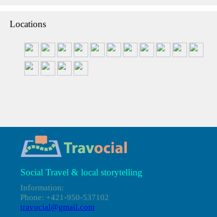
Locations
Social Travel & local storytelling
Information:
Phone: +421-950-537102
travocial@gmail.com