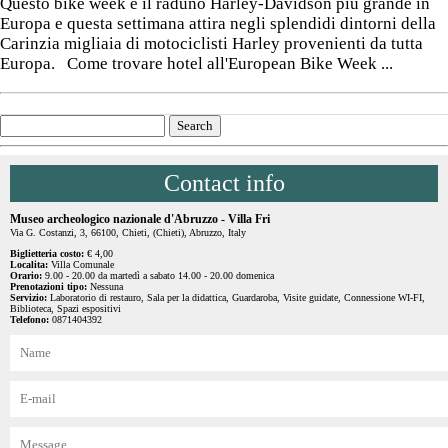
Questo bike week è il raduno Harley-Davidson più grande in
Europa e questa settimana attira negli splendidi dintorni della
Carinzia migliaia di motociclisti Harley provenienti da tutta
Europa. Come trovare hotel all'European Bike Week ...
Contact info
Museo archeologico nazionale d'Abruzzo - Villa Fri
Via G. Costanzi, 3, 66100, Chieti, (Chieti), Abruzzo, Italy
Biglietteria costo:
€ 4,00
Localita:
Villa Comunale
Orario:
9.00 - 20.00 da martedì a sabato 14.00 - 20.00 domenica
Prenotazioni tipo:
Nessuna
Servizio:
Laboratorio di restauro, Sala per la didattica, Guardaroba, Visite guidate, Connessione WI-FI,
Biblioteca, Spazi espositivi
Telefono:
0871404392