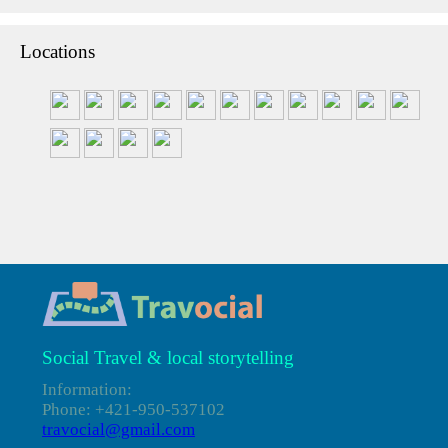
Locations
Social Travel & local storytelling
Information:
Phone: +421-950-537102
travocial@gmail.com