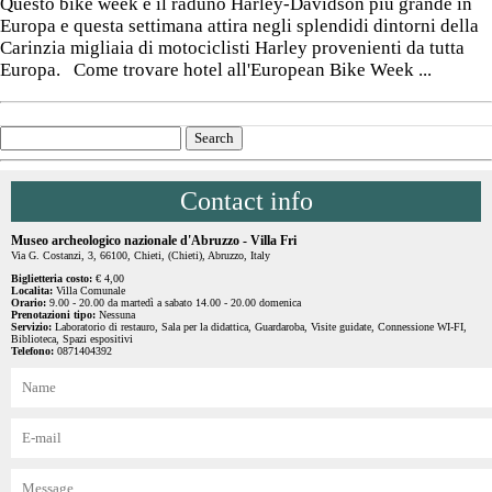
Questo bike week è il raduno Harley-Davidson più grande in
Europa e questa settimana attira negli splendidi dintorni della
Carinzia migliaia di motociclisti Harley provenienti da tutta
Europa. Come trovare hotel all'European Bike Week ...
Contact info
Museo archeologico nazionale d'Abruzzo - Villa Fri
Via G. Costanzi, 3, 66100, Chieti, (Chieti), Abruzzo, Italy
Biglietteria costo:
€ 4,00
Localita:
Villa Comunale
Orario:
9.00 - 20.00 da martedì a sabato 14.00 - 20.00 domenica
Prenotazioni tipo:
Nessuna
Servizio:
Laboratorio di restauro, Sala per la didattica, Guardaroba, Visite guidate, Connessione WI-FI,
Biblioteca, Spazi espositivi
Telefono:
0871404392