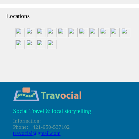
Locations
Social Travel & local storytelling
Information:
Phone: +421-950-537102
travocial@gmail.com