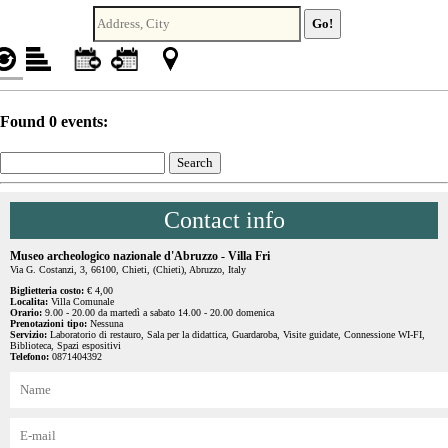
Found 0 events:
Contact info
Museo archeologico nazionale d'Abruzzo - Villa Fri
Via G. Costanzi, 3, 66100, Chieti, (Chieti), Abruzzo, Italy
Biglietteria costo:
€ 4,00
Localita:
Villa Comunale
Orario:
9.00 - 20.00 da martedì a sabato 14.00 - 20.00 domenica
Prenotazioni tipo:
Nessuna
Servizio:
Laboratorio di restauro, Sala per la didattica, Guardaroba, Visite guidate, Connessione WI-FI,
Biblioteca, Spazi espositivi
Telefono:
0871404392