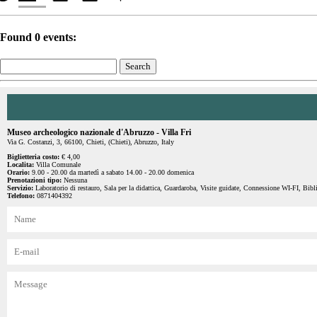
Found 0 events:
Museo archeologico nazionale d'Abruzzo - Villa Fri
Via G. Costanzi, 3, 66100, Chieti, (Chieti), Abruzzo, Italy
Biglietteria costo:
€ 4,00
Localita:
Villa Comunale
Orario:
9.00 - 20.00 da martedì a sabato 14.00 - 20.00 domenica
Prenotazioni tipo:
Nessuna
Servizio:
Laboratorio di restauro, Sala per la didattica, Guardaroba, Visite guidate, Connessione WI-FI, Bibli
Telefono:
0871404392