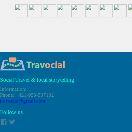
-
08-09-2026
Faak am See, Austria
Faaker See 2026: European Bike Week, il raduno Harley in A
Social Travel & local storytelling
Information:
Phone: +421-950-537102
travocial@gmail.com
Follow us