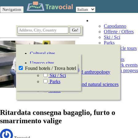
Navigation
Vacation
Capodanno
Offerte / Offers
Ski / Sci
Parks
Motorcycle tours
Cultural sites
Events
All Events
History
Unesco sites
This week events
Archeology
Found hotels / Trova hotel
Offerte / Offers
Events in progess
Ethnography and anthropology
Ski / Sci
Arts
Parks
Natural history and natural sciences
Other
Ritardata consegna bagaglio, furto o
smarrimento valige
Travocial,