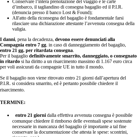
Conservare l’intera prenotazione del viaggio e le carte
d’imbarco, il tagliandino di consegna bagaglio ed il P.I.R.
(denuncia presso il banco Lost & Found);
All'atto della riconsegna del bagaglio è fondamentale farsi
rilasciare una dichiarazione attestante l’avvenuta consegna della
valigia.
I danni
, pena la decadenza,
devono essere denunciati alla
Compagnia entro 7 gg
. in caso di danneggiamento del bagaglio,
entro 21 gg. per ritardata consegna
.
Per il bagaglio
definitivamente smarrito, danneggiato, o consegnato
in ritardo
si ha diritto a un risarcimento massimo di 1.167 euro circa
per voli assicurati da compagnie UE in tutto il mondo.
Se il bagaglio non viene ritrovato entro 21 giorni dall’apertura del
P.I.R. si considera smarrito, ed è pertanto possibile chiedere il
risarcimento.
TERMINE:
entro 21 giorni
dalla effettiva avvenuta consegna è possibile
comunque chiedere il rimborso delle eventuali spese sostenute
necessarie in mancanza del bagaglio (è importante a tal fine
conservare la documentazione che attesta le spese: scontrini,