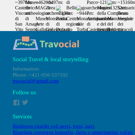
Social Travel & local storytelling
Information:
Phone: +421-950-537102
travocial@gmail.com
Follow us
Services
Rimborso ritardo voli aerei, treni, navi
Ritardata consegna bagaglio, furto o smarrimento valige