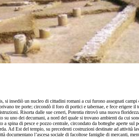
osis, si insediò un nucleo di cittadini romani a cui furono assegnati cam
privano tre porte; circondò il foro di portici e tabernae, e fece erigere 
truzioni. Risorta dalle sue ceneri, Potentia ritrovò una nuova floridez
rto su uno dei decumani, a nord del quale si trovano ambienti da cui sono
 a spina di pesce e pozzo centrale, circondato da botteghe aperte sul por
tarda. Ad Est del tempio, su precedenti costruzioni destinate ad attività
ttà documentano l’ascesa sociale di facoltose famiglie di mercanti, ment