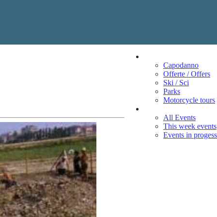
Vacation
Capodanno
Offerte / Offers
Ski / Sci
Parks
Motorcycle tours
Events
All Events
This week events
Events in progess