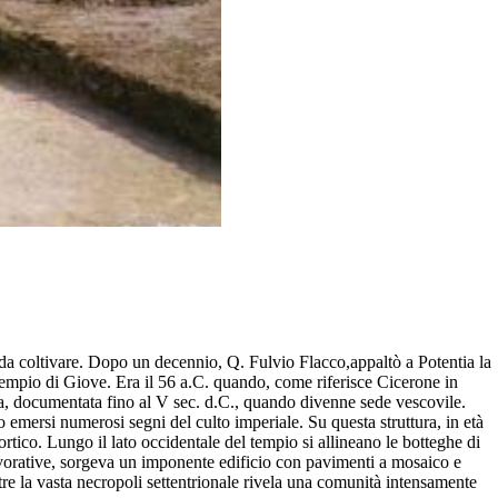
pi da coltivare. Dopo un decennio, Q. Fulvio Flacco,appaltò a Potentia la
il tempio di Giove. Era il 56 a.C. quando, come riferisce Cicerone in
za, documentata fino al V sec. d.C., quando divenne sede vescovile.
 emersi numerosi segni del culto imperiale. Su questa struttura, in età
tico. Lungo il lato occidentale del tempio si allineano le botteghe di
 lavorative, sorgeva un imponente edificio con pavimenti a mosaico e
re la vasta necropoli settentrionale rivela una comunità intensamente