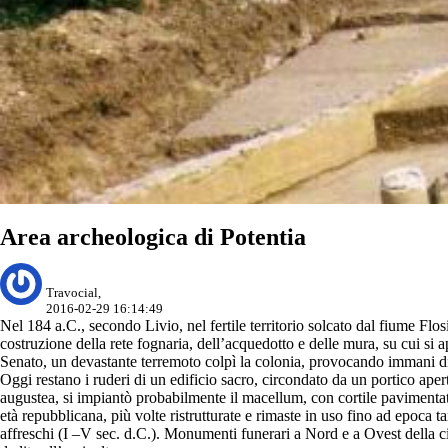
Area archeologica di Potentia
Travocial,
2016-02-29 16:14:49
Nel 184 a.C., secondo Livio, nel fertile territorio solcato dal fiume Fl
costruzione della rete fognaria, dell’acquedotto e delle mura, su cui si a
Senato, un devastante terremoto colpì la colonia, provocando immani dis
Oggi restano i ruderi di un edificio sacro, circondato da un portico ape
augustea, si impiantò probabilmente il macellum, con cortile pavimentato
età repubblicana, più volte ristrutturate e rimaste in uso fino ad epoca 
affreschi (I –V sec. d.C.). Monumenti funerari a Nord e a Ovest della ci