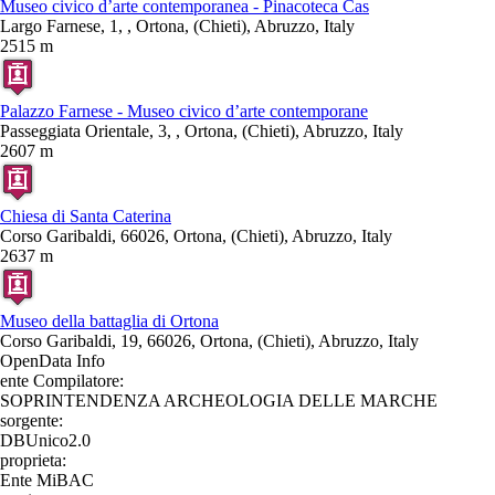
Museo civico d’arte contemporanea - Pinacoteca Cas
Largo Farnese, 1, , Ortona, (Chieti), Abruzzo, Italy
2515 m
Palazzo Farnese - Museo civico d’arte contemporane
Passeggiata Orientale, 3, , Ortona, (Chieti), Abruzzo, Italy
2607 m
Chiesa di Santa Caterina
Corso Garibaldi, 66026, Ortona, (Chieti), Abruzzo, Italy
2637 m
Museo della battaglia di Ortona
Corso Garibaldi, 19, 66026, Ortona, (Chieti), Abruzzo, Italy
OpenData Info
ente Compilatore:
SOPRINTENDENZA ARCHEOLOGIA DELLE MARCHE
sorgente:
DBUnico2.0
proprieta:
Ente MiBAC