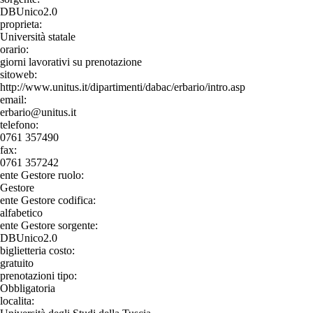
DBUnico2.0
proprieta:
Università statale
orario:
giorni lavorativi su prenotazione
sitoweb:
http://www.unitus.it/dipartimenti/dabac/erbario/intro.asp
email:
erbario@unitus.it
telefono:
0761 357490
fax:
0761 357242
ente Gestore ruolo:
Gestore
ente Gestore codifica:
alfabetico
ente Gestore sorgente:
DBUnico2.0
biglietteria costo:
gratuito
prenotazioni tipo:
Obbligatoria
localita: