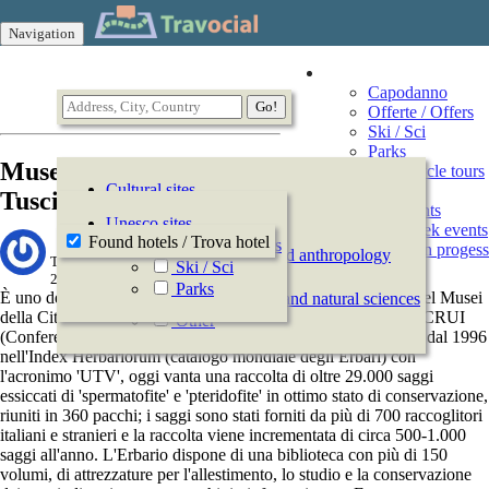
Navigation
Vacation
Capodanno
Offerte / Offers
Ski / Sci
Parks
Museo Erbario della
Motorcycle tours
Cultural sites
Events
Tuscia (UTV)
All Events
History
Unesco sites
This week events
Archeology
Found hotels / Trova hotel
Offerte / Offers
Events in progess
Ethnography and anthropology
Travocial,
Ski / Sci
Arts
2013-12-03 11:29:15
Parks
È uno dei tre Erbari universitari del Lazio, inserito nella rete del Musei
Natural history and natural sciences
della Città di Viterbo e nella Rete dei Musei universitari della CRUI
Other
(Conferenza dei Rettori delle Università italiane). Annoverato dal 1996
nell'Index Herbariorum (catalogo mondiale degli Erbari) con
l'acronimo 'UTV', oggi vanta una raccolta di oltre 29.000 saggi
essiccati di 'spermatofite' e 'pteridofite' in ottimo stato di conservazione,
riuniti in 360 pacchi; i saggi sono stati forniti da più di 700 raccoglitori
italiani e stranieri e la raccolta viene incrementata di circa 500-1.000
saggi all'anno. L'Erbario dispone di una biblioteca con più di 150
volumi, di attrezzature per l'allestimento, lo studio e la conservazione