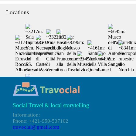
Locations
Social Travel & local storytelling
Information:
Phone: +421-950-537102
travocial@gmail.com