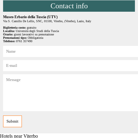
Contact info
Museo Erbario della Tuscia (UTV)
Via S. Camillo De Lellis, SNC, 01100, Viterbo, (Viterbo), Lazio, Italy
Biglietteria costo:
gratuito
Localita:
Università degli Studi della Tuscia
Orario:
giorni lavorativi su prenotazione
Prenotazioni tipo:
Obbligatoria
Telefono:
0761 357490
Hotels near Viterbo