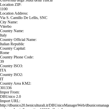
Università degli Studi della Tuscia
Location ZIP:
1100
Location Address:
Via S. Camillo De Lellis, SNC
City Name:
Viterbo
Country Name:
Italy
Country Official Name:
Italian Republic
Country Capital:
Rome
Country Phone Code:
39
Country ISO3:
ITA
Country ISO2:
IT
Country Area KM2:
301336
Impor From:
DBUnico 2.0
Import URL:
http://dbunico20.beniculturali.it/DBUnicoManagerWeb/dbunicomanage