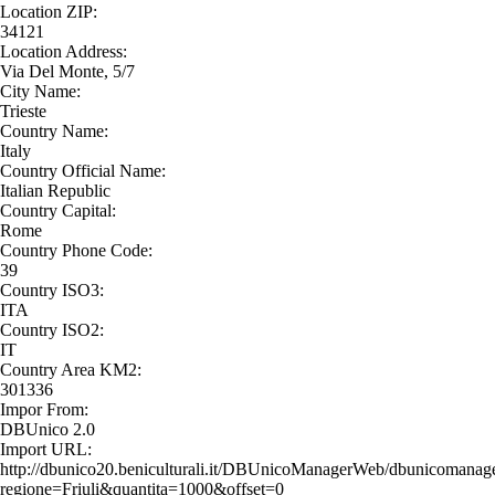
Location ZIP:
34121
Location Address:
Via Del Monte, 5/7
City Name:
Trieste
Country Name:
Italy
Country Official Name:
Italian Republic
Country Capital:
Rome
Country Phone Code:
39
Country ISO3:
ITA
Country ISO2:
IT
Country Area KM2:
301336
Impor From:
DBUnico 2.0
Import URL:
http://dbunico20.beniculturali.it/DBUnicoManagerWeb/dbunicomanage
regione=Friuli&quantita=1000&offset=0