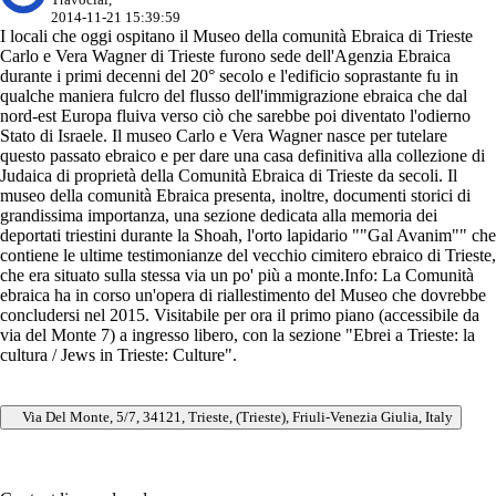
2014-11-21 15:39:59
I locali che oggi ospitano il Museo della comunità Ebraica di Trieste
Carlo e Vera Wagner di Trieste furono sede dell'Agenzia Ebraica
durante i primi decenni del 20° secolo e l'edificio soprastante fu in
qualche maniera fulcro del flusso dell'immigrazione ebraica che dal
nord-est Europa fluiva verso ciò che sarebbe poi diventato l'odierno
Stato di Israele. Il museo Carlo e Vera Wagner nasce per tutelare
questo passato ebraico e per dare una casa definitiva alla collezione di
Judaica di proprietà della Comunità Ebraica di Trieste da secoli. Il
museo della comunità Ebraica presenta, inoltre, documenti storici di
grandissima importanza, una sezione dedicata alla memoria dei
deportati triestini durante la Shoah, l'orto lapidario ""Gal Avanim"" che
contiene le ultime testimonianze del vecchio cimitero ebraico di Trieste,
che era situato sulla stessa via un po' più a monte.Info: La Comunità
ebraica ha in corso un'opera di riallestimento del Museo che dovrebbe
concludersi nel 2015. Visitabile per ora il primo piano (accessibile da
via del Monte 7) a ingresso libero, con la sezione "Ebrei a Trieste: la
cultura / Jews in Trieste: Culture".
Via Del Monte, 5/7, 34121, Trieste, (Trieste), Friuli-Venezia Giulia, Italy