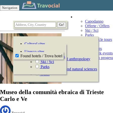
Navigation
Vacation
Capodanno
Offerte / Offers
Ski / Sci
Parks
Motorcycle tours
Cultural sites
Events
All Events
History
Unesco sites
This week events
Archeology
Found hotels / Trova hotel
Offerte / Offers
Events in progess
Ethnography and anthropology
Ski / Sci
Arts
Parks
Natural history and natural sciences
Other
Museo della comunità ebraica di Trieste
Carlo e Ve
Travocial,