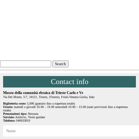
Contact info
Museo della comunità ebraica di Trieste Carlo e Ve
Via Del Monte, 5/7, 34121, Trieste, (Trieste), Friuli-Venezia Giulia, Italy
Biglietteria costo:
5,00€ (gratuito fino a riapertura totale)
Orario:
martedì e giovedì 16.00 – 19.00 mercoledì 10.00 – 13.00 (orari provvisori fino a riapertura
totale)
Prenotazioni tipo:
Nessuna
Servizio:
Archivio, Visite guidate
Telefono:
040633819