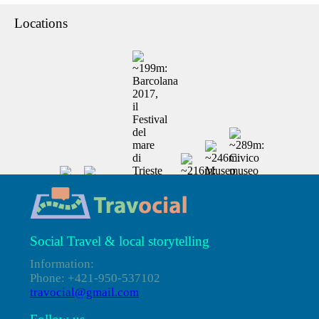
Locations
Social Travel & local storytelling
Information:
Phone: +421-950-537102
travocial@gmail.com