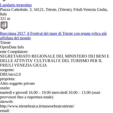
Lapidario tergestino
Piazza Cattedrale, 3, 34121, Trieste, (Trieste), Friuli-Venezia Giulia,
Italy
321 m
Barcolana 2017, il Festival del mare di Trieste con regata velica più
affollata del mondo
Trieste
OpenData Info
ente Compilatore:
SEGRETARIATO REGIONALE DEL MINISTERO DEI BENI E
DELLE ATTIVITA' CULTURALI E DEL TURISMO PER IL
FRIULI VENEZIA GIULIA
sorgente:
DBUnico2.0
proprieta:
Altro soggetto privato
orario:
martedì e giovedì 16.00 – 19.00 mercoledì 10.00 – 13.00 (orari
provvisori fino a riapertura totale)
sitoweb:
http://www.triestebraica.it/museoebraicotrieste/
email: