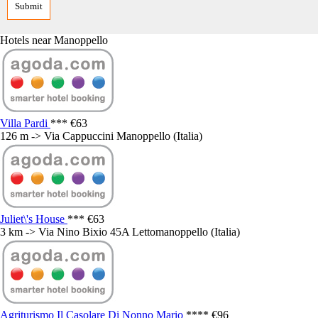
Hotels near Manoppello
Villa Pardi
***
€63
126 m -> Via Cappuccini Manoppello (Italia)
Juliet\'s House
***
€63
3 km -> Via Nino Bixio 45A Lettomanoppello (Italia)
Agriturismo Il Casolare Di Nonno Mario
****
€96