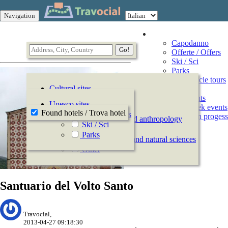
Navigation
Vacation
Capodanno
Offerte / Offers
Ski / Sci
Parks
Motorcycle tours
Cultural sites
Events
All Events
History
Unesco sites
This week events
Archeology
Found hotels / Trova hotel
Offerte / Offers
Events in progess
Ethnography and anthropology
Ski / Sci
Arts
Parks
Natural history and natural sciences
Other
Santuario del Volto Santo
Travocial,
2013-04-27 09:18:30