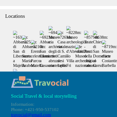
Locations
Social Travel & local storytelling
Information:
Phone: +421-950-537102
travocial@gmail.com