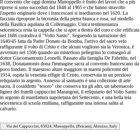
Il convento che oggi domina Manoppello è frutto dei lavori che a più
riprese si sono succeduti dal 1848 al 1965 e che hanno stravolto
l'aspetto originario dove i francescani si insediarono nel 1620. La
facciata ripropone la bicromia della pietra bianca e rosa, sul modello
della Basilica aquilana di Collemaggio. Unica testimonianza
seicentesca resta la cappella che si apre a destra del coro e che edificata
nel 1686 custodiva il "Volto Santo". Seguendo la narrazione del
1640/45 fatta da Padre Donato da Bomba, l'arrivo del sacro velo
raffigurante il volto di Cristo e che alcuni vogliono sia la Veronica, è
avvenuto nel 1506 quando un misterioso pellegrino lo consegnò al
dottor Giacomantonio Leonelli. Passato alla famiglia De Fabritiis, nel
1638, Donatantonio dona l'immagine sacra al convento francescano da
poco fondato. Il maestoso altare maggiore in marmi policromi del
1914, ospita la venerata effigie di Cristo, conservata in un prezioso
reliquiario in argento. Annesso al santuario è una collezione di arte
sacra, il cosiddetto "tesoro" che conserva tra gli altri, un tabernacolo
ligneo dei fratelli cappuccini Marangoni, il reliquiario del Volto Santo
in argento di manifattura napoletana del Settecento, e una bella tela
seicentesca di scuola emiliana, raffigurante una intensa salita al
calvario.
Via dei Cappuccini, 65024, Manoppello, (Pescara), Abruzzo, Italy