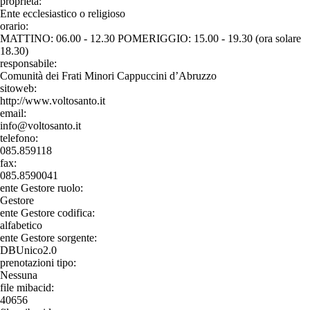
proprieta:
Ente ecclesiastico o religioso
orario:
MATTINO: 06.00 - 12.30 POMERIGGIO: 15.00 - 19.30 (ora solare
18.30)
responsabile:
Comunità dei Frati Minori Cappuccini d’Abruzzo
sitoweb:
http://www.voltosanto.it
email:
info@voltosanto.it
telefono:
085.859118
fax:
085.8590041
ente Gestore ruolo:
Gestore
ente Gestore codifica:
alfabetico
ente Gestore sorgente:
DBUnico2.0
prenotazioni tipo:
Nessuna
file mibacid:
40656