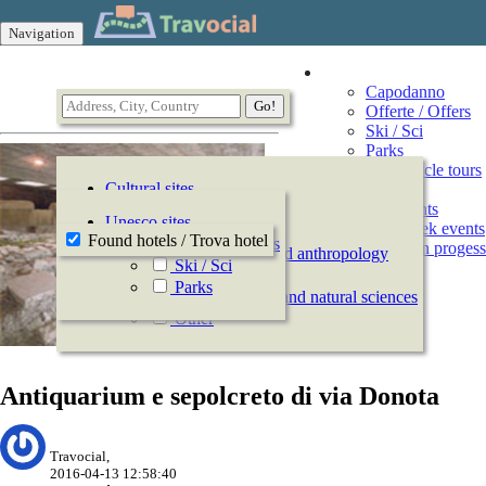
Navigation
Vacation
Capodanno
Offerte / Offers
Ski / Sci
Parks
Motorcycle tours
Cultural sites
Events
All Events
History
Unesco sites
This week events
Archeology
Found hotels / Trova hotel
Offerte / Offers
Events in progess
Ethnography and anthropology
Ski / Sci
Arts
Parks
Natural history and natural sciences
Other
Antiquarium e sepolcreto di via Donota
Travocial,
2016-04-13 12:58:40