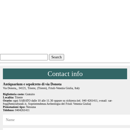
Contact info
Antiquarium e sepolcreto di via Donota
Via Donota,, 34121, Trieste, (Trieste), Friuli-Venezia Giulia, Italy
Biglietteria costo:
Gratuito
Localita:
Trieste
Orario:
ogni SABATO dalle 10 alle 11.30 oppure su richiesta (tel. 040 4261411; e-mail: sar-
fvg@beniculturali.it, Soprintendenza Archeologia del Friuli Venezia Giulia)
Prenotazioni tipo:
Nessuna
Telefono:
0404261411