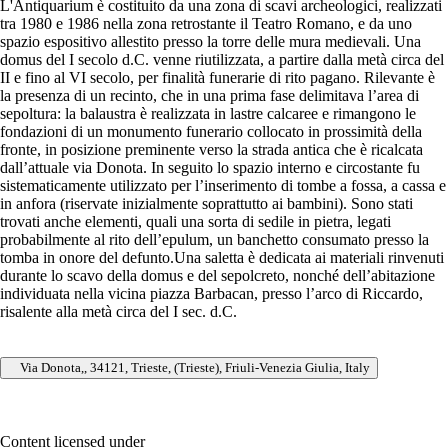
L'Antiquarium è costituito da una zona di scavi archeologici, realizzati
tra 1980 e 1986 nella zona retrostante il Teatro Romano, e da uno
spazio espositivo allestito presso la torre delle mura medievali. Una
domus del I secolo d.C. venne riutilizzata, a partire dalla metà circa del
II e fino al VI secolo, per finalità funerarie di rito pagano. Rilevante è
la presenza di un recinto, che in una prima fase delimitava l’area di
sepoltura: la balaustra è realizzata in lastre calcaree e rimangono le
fondazioni di un monumento funerario collocato in prossimità della
fronte, in posizione preminente verso la strada antica che è ricalcata
dall’attuale via Donota. In seguito lo spazio interno e circostante fu
sistematicamente utilizzato per l’inserimento di tombe a fossa, a cassa e
in anfora (riservate inizialmente soprattutto ai bambini). Sono stati
trovati anche elementi, quali una sorta di sedile in pietra, legati
probabilmente al rito dell’epulum, un banchetto consumato presso la
tomba in onore del defunto.Una saletta è dedicata ai materiali rinvenuti
durante lo scavo della domus e del sepolcreto, nonché dell’abitazione
individuata nella vicina piazza Barbacan, presso l’arco di Riccardo,
risalente alla metà circa del I sec. d.C.
Via Donota,, 34121, Trieste, (Trieste), Friuli-Venezia Giulia, Italy
Content licensed under