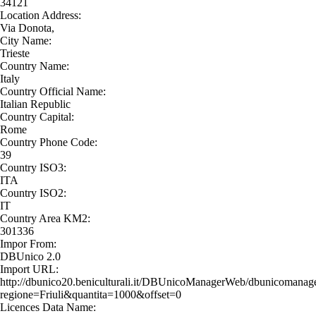
34121
Location Address:
Via Donota,
City Name:
Trieste
Country Name:
Italy
Country Official Name:
Italian Republic
Country Capital:
Rome
Country Phone Code:
39
Country ISO3:
ITA
Country ISO2:
IT
Country Area KM2:
301336
Impor From:
DBUnico 2.0
Import URL:
http://dbunico20.beniculturali.it/DBUnicoManagerWeb/dbunicomanage
regione=Friuli&quantita=1000&offset=0
Licences Data Name: