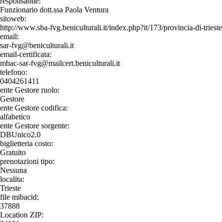
responsabile:
Funzionario dott.ssa Paola Ventura
sitoweb:
http://www.sba-fvg.beniculturali.it/index.php?it/173/provincia-di-trieste
email:
sar-fvg@beniculturali.it
email-certificata:
mbac-sar-fvg@mailcert.beniculturali.it
telefono:
0404261411
ente Gestore ruolo:
Gestore
ente Gestore codifica:
alfabetico
ente Gestore sorgente:
DBUnico2.0
biglietteria costo:
Gratuito
prenotazioni tipo:
Nessuna
localita:
Trieste
file mibacid:
37888
Location ZIP: