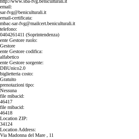
http://www.sba-fvg.beniculturali.it
email:
sar-fvg@beniculturali.it
email-certificata:
mbac-sar-fvg@mailcert.beniculturali.it
telefono:
0404261411 (Soprintendenza)
ente Gestore ruolo:
Gestore
ente Gestore codifica:
alfabetico
ente Gestore sorgente:
DBUnico2.0
biglietteria costo:
Gratuito
prenotazioni tipo:
Nessuna
file mibacid:
46417
file mibacid:
46418
Location ZIP:
34124
Location Address:
Via Madonna del Mare , 11