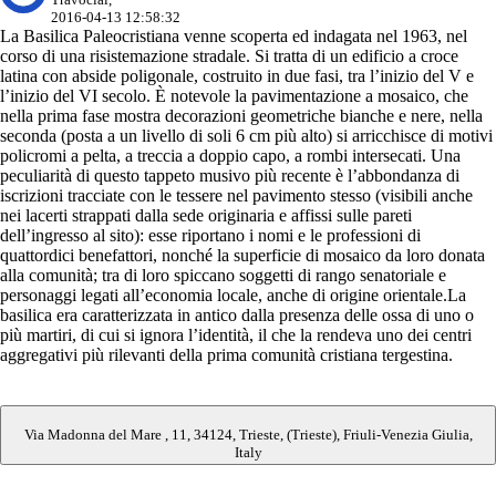
2016-04-13 12:58:32
La Basilica Paleocristiana venne scoperta ed indagata nel 1963, nel
corso di una risistemazione stradale. Si tratta di un edificio a croce
latina con abside poligonale, costruito in due fasi, tra l’inizio del V e
l’inizio del VI secolo. È notevole la pavimentazione a mosaico, che
nella prima fase mostra decorazioni geometriche bianche e nere, nella
seconda (posta a un livello di soli 6 cm più alto) si arricchisce di motivi
policromi a pelta, a treccia a doppio capo, a rombi intersecati. Una
peculiarità di questo tappeto musivo più recente è l’abbondanza di
iscrizioni tracciate con le tessere nel pavimento stesso (visibili anche
nei lacerti strappati dalla sede originaria e affissi sulle pareti
dell’ingresso al sito): esse riportano i nomi e le professioni di
quattordici benefattori, nonché la superficie di mosaico da loro donata
alla comunità; tra di loro spiccano soggetti di rango senatoriale e
personaggi legati all’economia locale, anche di origine orientale.La
basilica era caratterizzata in antico dalla presenza delle ossa di uno o
più martiri, di cui si ignora l’identità, il che la rendeva uno dei centri
aggregativi più rilevanti della prima comunità cristiana tergestina.
Via Madonna del Mare , 11, 34124, Trieste, (Trieste), Friuli-Venezia Giulia,
Italy