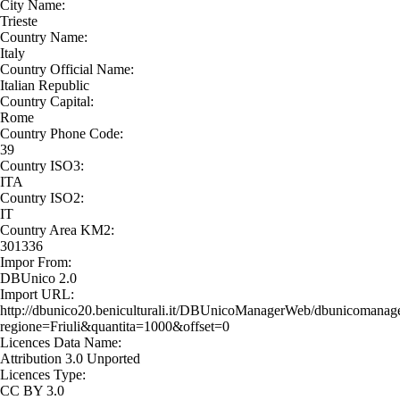
City Name:
Trieste
Country Name:
Italy
Country Official Name:
Italian Republic
Country Capital:
Rome
Country Phone Code:
39
Country ISO3:
ITA
Country ISO2:
IT
Country Area KM2:
301336
Impor From:
DBUnico 2.0
Import URL:
http://dbunico20.beniculturali.it/DBUnicoManagerWeb/dbunicomanage
regione=Friuli&quantita=1000&offset=0
Licences Data Name:
Attribution 3.0 Unported
Licences Type:
CC BY 3.0