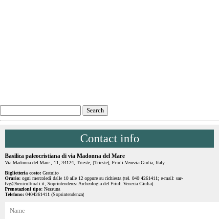
Contact info
Basilica paleocristiana di via Madonna del Mare
Via Madonna del Mare , 11, 34124, Trieste, (Trieste), Friuli-Venezia Giulia, Italy
Biglietteria costo:
Gratuito
Orario:
ogni mercoledì dalle 10 alle 12 oppure su richiesta (tel. 040 4261411; e-mail: sar-
fvg@beniculturali.it, Soprintendenza Archeologia del Friuli Venezia Giulia)
Prenotazioni tipo:
Nessuna
Telefono:
0404261411 (Soprintendenza)