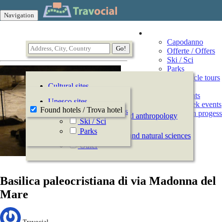
Navigation
Vacation
Capodanno
Offerte / Offers
Ski / Sci
Parks
Motorcycle tours
Cultural sites
Events
All Events
History
Unesco sites
This week events
Archeology
Found hotels / Trova hotel
Offerte / Offers
Events in progess
Ethnography and anthropology
Ski / Sci
Arts
Parks
Natural history and natural sciences
Other
Basilica paleocristiana di via Madonna del
Mare
Travocial,