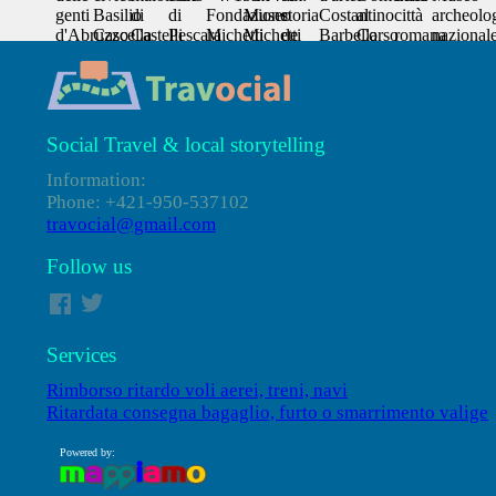
Social Travel & local storytelling
Information:
Phone: +421-950-537102
travocial@gmail.com
Follow us
Services
Rimborso ritardo voli aerei, treni, navi
Ritardata consegna bagaglio, furto o smarrimento valige
Powered by: