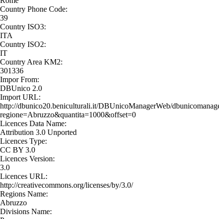
Rome
Country Phone Code:
39
Country ISO3:
ITA
Country ISO2:
IT
Country Area KM2:
301336
Impor From:
DBUnico 2.0
Import URL:
http://dbunico20.beniculturali.it/DBUnicoManagerWeb/dbunicomanage
regione=Abruzzo&quantita=1000&offset=0
Licences Data Name:
Attribution 3.0 Unported
Licences Type:
CC BY 3.0
Licences Version:
3.0
Licences URL:
http://creativecommons.org/licenses/by/3.0/
Regions Name:
Abruzzo
Divisions Name: