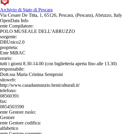
Archivio di Stato di Pescara
Via Cesare De Titta, 1, 65126, Pescara, (Pescara), Abruzzo, Italy
OpenData Info
ente Compilatore:
POLO MUSEALE DELL'ABRUZZO
sorgente:
DBUnico2.0
proprieta:
Ente MiBAC
orario:
tutti i giorni 8.30-14.00 (con biglietteria aperta fino alle 13.30)
responsabile:
Dott.ssa Maria Cristina Semproni
sitoweb:
http://www.casadannunzio.beniculturali.it/
telefono:
08560391
fax:
0854503590
ente Gestore ruolo:
Gestore
ente Gestore codifica:
alfabetico
ente Gestore sorgente: