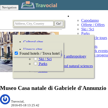
Navigation
Vacation
Capodanno
Offerte / Offers
Ski / Sci
Parks
Motorcycle tours
Cultural sites
Events
All Events
History
Unesco sites
This week events
Archeology
Found hotels / Trova hotel
Offerte / Offers
Events in progess
Ethnography and anthropology
Ski / Sci
Arts
Parks
Natural history and natural sciences
Other
Museo Casa natale di Gabriele d'Annunzio
Travocial,
2016-05-18 13:25:42