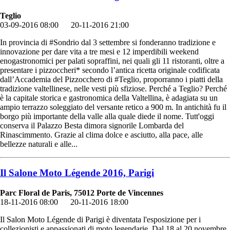
Teglio
03-09-2016 08:00
20-11-2016 21:00
In provincia di #Sondrio dal 3 settembre si fonderanno tradizione e
innovazione per dare vita a tre mesi e 12 imperdibili weekend
enogastronomici per palati sopraffini, nei quali gli 11 ristoranti, oltre a
presentare i pizzoccheri* secondo l’antica ricetta originale codificata
dall’Accademia del Pizzocchero di #Teglio, proporranno i piatti della
tradizione valtellinese, nelle vesti più sfiziose. Perché a Teglio? Perché
è la capitale storica e gastronomica della Valtellina, è adagiata su un
ampio terrazzo soleggiato del versante retico a 900 m. In antichità fu il
borgo più importante della valle alla quale diede il nome. Tutt'oggi
conserva il Palazzo Besta dimora signorile Lombarda del
Rinascimmento. Grazie al clima dolce e asciutto, alla pace, alle
bellezze naturali e alle...
Il Salone Moto Légende 2016, Parigi
Parc Floral de Paris, 75012 Porte de Vincennes
18-11-2016 08:00
20-11-2016 18:00
Il Salon Moto Légende di Parigi è diventata l'esposizione per i
collezionisti e appassionati di moto legendarie. Dal 18 al 20 novembre