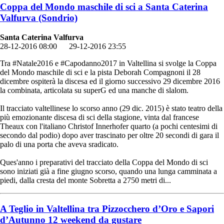
Coppa del Mondo maschile di sci a Santa Caterina
Valfurva (Sondrio)
Santa Caterina Valfurva
28-12-2016 08:00
29-12-2016 23:55
Tra #Natale2016 e #Capodanno2017 in Valtellina si svolge la Coppa
del Mondo maschile di sci e la pista Deborah Compagnoni il 28
dicembre ospiterà la discesa ed il giorno successivo 29 dicembre 2016
la combinata, articolata su superG ed una manche di slalom.
Il tracciato valtellinese lo scorso anno (29 dic. 2015) è stato teatro della
più emozionante discesa di sci della stagione, vinta dal francese
Theaux con l'italiano Christof Innerhofer quarto (a pochi centesimi di
secondo dal podio) dopo aver trascinato per oltre 20 secondi di gara il
palo di una porta che aveva sradicato.
Ques'anno i preparativi del tracciato della Coppa del Mondo di sci
sono iniziati già a fine giugno scorso, quando una lunga camminata a
piedi, dalla cresta del monte Sobretta a 2750 metri di...
A Teglio in Valtellina tra Pizzocchero d’Oro e Sapori
d’Autunno 12 weekend da gustare