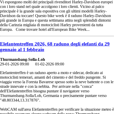
Vi espongono molti dei principali rivenditori Harley-Davidson europei
con i loro stand nel quale accolgono i loro clienti. Vicino al palco
principale è la grande sala espositiva con gli ultimi modelli Harley-
Davidson da toccare! Questo bike week è il raduno Harley-Davidson
più grande in Europa e questa settimana attira negli splendidi dintorni
della Carinzia migliaia di motociclisti Harley provenienti da tutta
Europa. Come trovare hotel all'European Bike Week...
Elefantentreffen 2026, 68 raduno degli elefanti da 29
gennaio al 1 febbraio
Thurmansbang-Solla-Loh
29-01-2026 09:00
01-02-2026 09:00
Elefantentreffen è un raduno aperto a moto e sidecar, dedicato ai
motociclisti temerari, amanti del cimento e del freddo pungente. Si
viaggia verso la Foresta Bavarese spesso sotto la neve battente o con le
strade innevate e con la nebbia. Per arrivare nella "conca"
dell'Elefantentreffen bisogna puntare il navigatore verso
Thurmansbang-Solla/Loh, Germania o precisamente puntare verso
"48.803344,13.317876".
WebCAM sull'area Elefantentreffen per verificare la situazione meteo è
possibile osservare alcune webcam della zona: Thurmansbang -