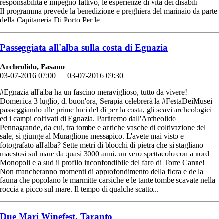
responsabilità e impegno fattivo, le esperienze di vita dei disabili
Il programma prevede la benedizione e preghiera del marinaio da parte
della Capitaneria Di Porto.Per le...
Passeggiata all'alba sulla costa di Egnazia
Archeolido, Fasano
03-07-2016 07:00
03-07-2016 09:30
#Egnazia all'alba ha un fascino meraviglioso, tutto da vivere!
Domenica 3 luglio, di buon'ora, Serapia celebrerà la #FestaDeiMusei
passeggiando alle prime luci del dì per la costa, gli scavi archeologici
ed i campi coltivati di Egnazia. Partiremo dall'Archeolido
Pennagrande, da cui, tra tombe e antiche vasche di coltivazione del
sale, si giunge al Muraglione messapico. L'avete mai visto e
fotografato all'alba? Sette metri di blocchi di pietra che si stagliano
maestosi sul mare da quasi 3000 anni: un vero spettacolo con a nord
Monopoli e a sud il profilo inconfondibile del faro di Torre Canne!
Non mancheranno momenti di approfondimento della flora e della
fauna che popolano le marmitte carsiche e le tante tombe scavate nella
roccia a picco sul mare. Il tempo di qualche scatto...
Due Mari Winefest, Taranto