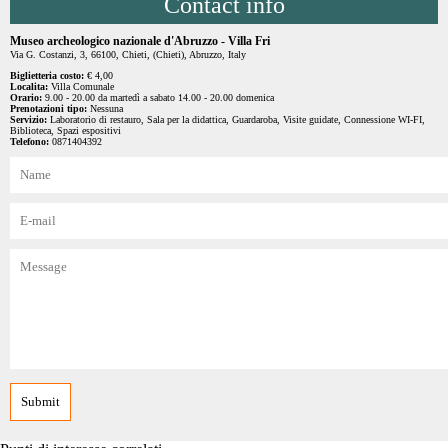
Contact info
Museo archeologico nazionale d'Abruzzo - Villa Fri
Via G. Costanzi, 3, 66100, Chieti, (Chieti), Abruzzo, Italy
Biglietteria costo:
€ 4,00
Localita:
Villa Comunale
Orario:
9.00 - 20.00 da martedì a sabato 14.00 - 20.00 domenica
Prenotazioni tipo:
Nessuna
Servizio:
Laboratorio di restauro, Sala per la didattica, Guardaroba, Visite guidate, Connessione WI-FI,
Biblioteca, Spazi espositivi
Telefono:
0871404392