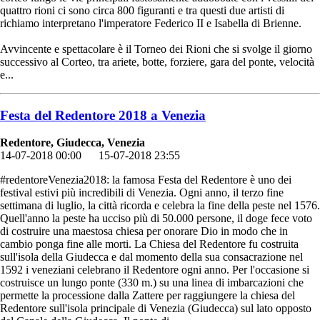
quattro rioni ci sono circa 800 figuranti e tra questi due artisti di
richiamo interpretano l'imperatore Federico II e Isabella di Brienne.
Avvincente e spettacolare è il Torneo dei Rioni che si svolge il giorno
successivo al Corteo, tra ariete, botte, forziere, gara del ponte, velocità
e...
Festa del Redentore 2018 a Venezia
Redentore, Giudecca, Venezia
14-07-2018 00:00
15-07-2018 23:55
#redentoreVenezia2018: la famosa Festa del Redentore è uno dei
festival estivi più incredibili di Venezia. Ogni anno, il terzo fine
settimana di luglio, la città ricorda e celebra la fine della peste nel 1576.
Quell'anno la peste ha ucciso più di 50.000 persone, il doge fece voto
di costruire una maestosa chiesa per onorare Dio in modo che in
cambio ponga fine alle morti. La Chiesa del Redentore fu costruita
sull'isola della Giudecca e dal momento della sua consacrazione nel
1592 i veneziani celebrano il Redentore ogni anno. Per l'occasione si
costruisce un lungo ponte (330 m.) su una linea di imbarcazioni che
permette la processione dalla Zattere per raggiungere la chiesa del
Redentore sull'isola principale di Venezia (Giudecca) sul lato opposto