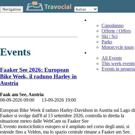
Navigation
Vacation
Capodanno
Offerte / Offers
Ski / Sci
Parks
Motorcycle tours
Events
Events
All Events
This week events
Events in progess
Faaker See 2026: European
Bike Week, il raduno Harley in
Austria
Faak am See, Austria
08-09-2026 09:00
13-09-2026 19:00
European Bike Week il raduno Harley-Davidson in Austria sul Lago di
Faaker si svolge dall'8 al 13 settembre 2026, controlla in diretta la
situazione meteo dalle WebCam su Faaker See
L'evento motociclistico europeo si è ampliato nel corso degli anni, si
estende fino a Velden, ma lo spazio centrale rimane a Faaker am See.