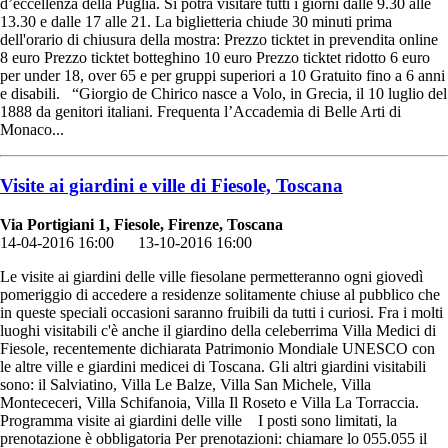
d’eccellenza della Puglia. Si potrà visitare tutti i giorni dalle 9.30 alle
13.30 e dalle 17 alle 21. La biglietteria chiude 30 minuti prima
dell'orario di chiusura della mostra: Prezzo ticktet in prevendita online
8 euro Prezzo ticktet botteghino 10 euro Prezzo ticktet ridotto 6 euro
per under 18, over 65 e per gruppi superiori a 10 Gratuito fino a 6 anni
e disabili. “Giorgio de Chirico nasce a Volo, in Grecia, il 10 luglio del
1888 da genitori italiani. Frequenta l’Accademia di Belle Arti di
Monaco...
Visite ai giardini e ville di Fiesole, Toscana
Via Portigiani 1, Fiesole, Firenze, Toscana
14-04-2016 16:00
13-10-2016 16:00
Le visite ai giardini delle ville fiesolane permetteranno ogni giovedì
pomeriggio di accedere a residenze solitamente chiuse al pubblico che
in queste speciali occasioni saranno fruibili da tutti i curiosi. Fra i molti
luoghi visitabili c'è anche il giardino della celeberrima Villa Medici di
Fiesole, recentemente dichiarata Patrimonio Mondiale UNESCO con
le altre ville e giardini medicei di Toscana. Gli altri giardini visitabili
sono: il Salviatino, Villa Le Balze, Villa San Michele, Villa
Montececeri, Villa Schifanoia, Villa Il Roseto e Villa La Torraccia.
Programma visite ai giardini delle ville I posti sono limitati, la
prenotazione è obbligatoria Per prenotazioni: chiamare lo 055.055 il