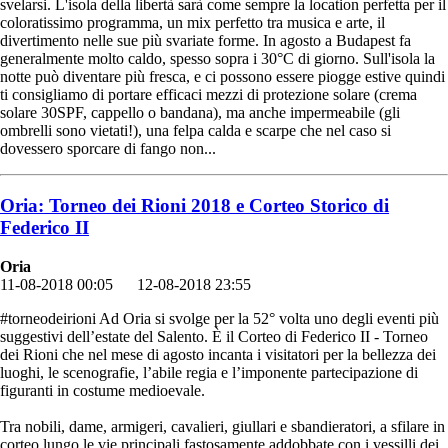
svelarsi. L'isola della libertà sarà come sempre la location perfetta per il
coloratissimo programma, un mix perfetto tra musica e arte, il
divertimento nelle sue più svariate forme. In agosto a Budapest fa
generalmente molto caldo, spesso sopra i 30°C di giorno. Sull'isola la
notte può diventare più fresca, e ci possono essere piogge estive quindi
ti consigliamo di portare efficaci mezzi di protezione solare (crema
solare 30SPF, cappello o bandana), ma anche impermeabile (gli
ombrelli sono vietati!), una felpa calda e scarpe che nel caso si
dovessero sporcare di fango non...
Oria: Torneo dei Rioni 2018 e Corteo Storico di
Federico II
Oria
11-08-2018 00:05
12-08-2018 23:55
#torneodeirioni Ad Oria si svolge per la 52° volta uno degli eventi più
suggestivi dell’estate del Salento. È il Corteo di Federico II - Torneo
dei Rioni che nel mese di agosto incanta i visitatori per la bellezza dei
luoghi, le scenografie, l’abile regia e l’imponente partecipazione di
figuranti in costume medioevale.
Tra nobili, dame, armigeri, cavalieri, giullari e sbandieratori, a sfilare in
corteo lungo le vie principali fastosamente addobbate con i vessilli dei