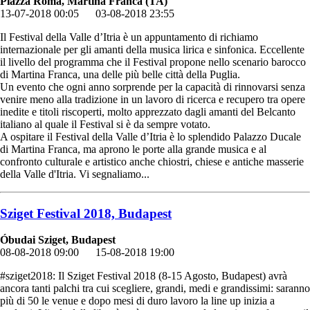
Piazza Roma, Martina Franca (TA)
13-07-2018 00:05
03-08-2018 23:55
Il Festival della Valle d’Itria è un appuntamento di richiamo
internazionale per gli amanti della musica lirica e sinfonica. Eccellente
il livello del programma che il Festival propone nello scenario barocco
di Martina Franca, una delle più belle città della Puglia.
Un evento che ogni anno sorprende per la capacità di rinnovarsi senza
venire meno alla tradizione in un lavoro di ricerca e recupero tra opere
inedite e titoli riscoperti, molto apprezzato dagli amanti del Belcanto
italiano al quale il Festival si è da sempre votato.
A ospitare il Festival della Valle d’Itria è lo splendido Palazzo Ducale
di Martina Franca, ma aprono le porte alla grande musica e al
confronto culturale e artistico anche chiostri, chiese e antiche masserie
della Valle d'Itria. Vi segnaliamo...
Sziget Festival 2018, Budapest
Óbudai Sziget, Budapest
08-08-2018 09:00
15-08-2018 19:00
#sziget2018: Il Sziget Festival 2018 (8-15 Agosto, Budapest) avrà
ancora tanti palchi tra cui scegliere, grandi, medi e grandissimi: saranno
più di 50 le venue e dopo mesi di duro lavoro la line up inizia a