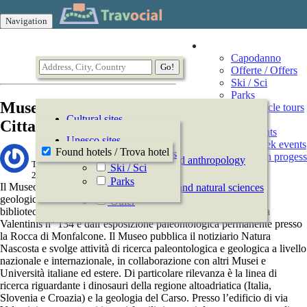
Navigation
Vacation
Capodanno
Offerte / Offers
Ski / Sci
Parks
Museo paleontologico
Motorcycle tours
Cultural sites
Events
Cittadina della Rocca
All Events
History
Unesco sites
This week events
Archeology
Found hotels / Trova hotel
Offerte / Offers
Events in progess
Ethnography and anthropology
Travocial,
Ski / Sci
Arts
2014-07-14 11:21:51
Parks
Il Museo Paleontologico Cittadino è costituito dalle collezioni
Natural history and natural sciences
geologico-paleontologiche, dall’esposizione temporanea, dalla
Other
biblioteca speleologico-geopaleontologica, dai laboratori di via
Valentinis n° 134 e dall’esposizione paleontologica permanente presso
la Rocca di Monfalcone. Il Museo pubblica il notiziario Natura
Nascosta e svolge attività di ricerca paleontologica e geologica a livello
nazionale e internazionale, in collaborazione con altri Musei e
Università italiane ed estere. Di particolare rilevanza è la linea di
ricerca riguardante i dinosauri della regione altoadriatica (Italia,
Slovenia e Croazia) e la geologia del Carso. Presso l’edificio di via