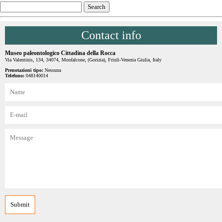
Contact info
Museo paleontologico Cittadina della Rocca
Via Valentinis, 134, 34074, Monfalcone, (Gorizia), Friuli-Venezia Giulia, Italy
Prenotazioni tipo:
Nessuna
Telefono:
048140014