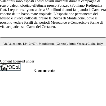
Valentinis sono esposti i pesci fossili rinvenuti durante campagne di
scavo paleontologico effettuate presso Polazzo (Fogliano-Redipuglia-
Go). I reperti risalgono a circa 85 milioni di anni fa quando il Carso era
coperto da un basso mare tropicale. L’esposizione permanente del
Museo è invece collocata presso la Rocca di Monfalcone, dove si
possono vedere fossili dei periodi Mesozoico e Cenozoico e forme di
vita acquatica sul Carso del Cretaceo.
Via Valentinis, 134, 34074, Monfalcone, (Gorizia), Friuli-Venezia Giulia, Italy
Content licensed under
Comments