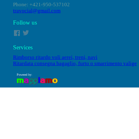
Phone: +421-950-537102
travocial@gmail.com
Follow us
Services
Rimborso ritardo voli aerei, treni, navi
Ritardata consegna bagaglio, furto o smarrimento valige
Powered by: