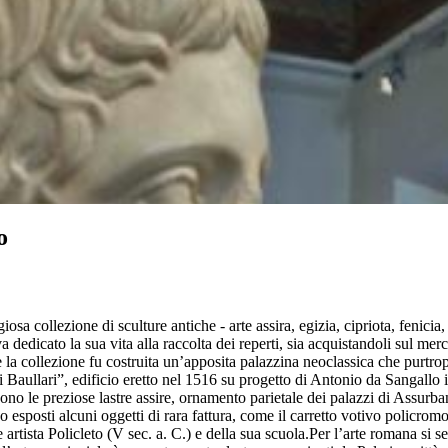
o
sa collezione di sculture antiche - arte assira, egizia, cipriota, fenic
icato la sua vita alla raccolta dei reperti, sia acquistandoli sul mercat
la collezione fu costruita un’apposita palazzina neoclassica che purtrop
i Baullari”, edificio eretto nel 1516 su progetto di Antonio da Sangallo i
o le preziose lastre assire, ornamento parietale dei palazzi di Assurba
ono esposti alcuni oggetti di rara fattura, come il carretto votivo policro
tista Policleto (V sec. a. C.) e della sua scuola.Per l’arte romana si seg