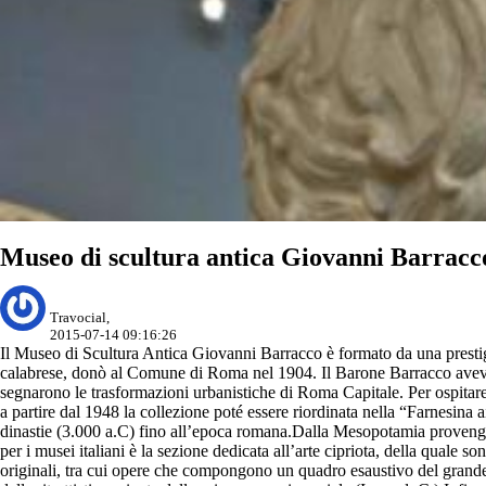
Museo di scultura antica Giovanni Barracc
Travocial,
2015-07-14 09:16:26
Il Museo di Scultura Antica Giovanni Barracco è formato da una prestigio
calabrese, donò al Comune di Roma nel 1904. Il Barone Barracco aveva ded
segnarono le trasformazioni urbanistiche di Roma Capitale. Per ospitare 
a partire dal 1948 la collezione poté essere riordinata nella “Farnesina a
dinastie (3.000 a.C) fino all’epoca romana.Dalla Mesopotamia provengon
per i musei italiani è la sezione dedicata all’arte cipriota, della quale s
originali, tra cui opere che compongono un quadro esaustivo del grande ar