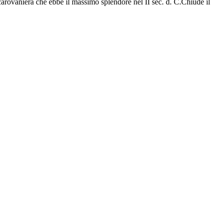
tà carovaniera che ebbe il massimo splendore nel II sec. d. C.Chiude il