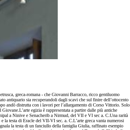
ia, etrusca, greca-romana - che Giovanni Barracco, ricco gentiluomo
o antiquario sia recuperandoli dagli scavi che sul finire dell’ottocento
po andò distrutta con i lavori per l’allargamento di Corso Vittorio. Solo
l Giovane.L’arte egizia è rappresentata a partire dalle più antiche
nipal a Ninive e Senacherib a Nirmud, del VII e VI sec a. C.Una rarità
mo e la testa di Eracle del VII-VI sec. a. C.L’arte greca vanta numerosi
nala la testa di un fanciullo della famiglia Giulia, raffinato esempio