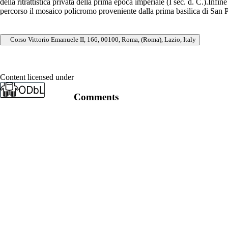
della ritrattistica privata della prima epoca imperiale (I sec. d. C.).Infi
percorso il mosaico policromo proveniente dalla prima basilica di San P
Corso Vittorio Emanuele II, 166, 00100, Roma, (Roma), Lazio, Italy
Content licensed under
Comments