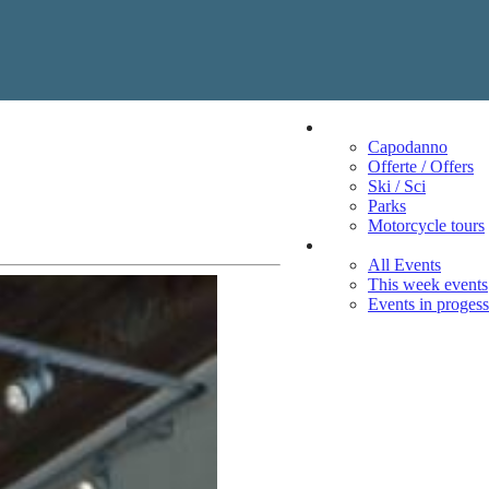
Vacation
Capodanno
Offerte / Offers
Ski / Sci
Parks
Motorcycle tours
Events
All Events
This week events
Events in progess