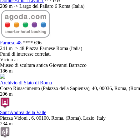
DomusAmor Navona
***
€63
209 m -> Largo del Pallaro 6 Roma (Italia)
Farnese 48
****
€96
241 m -> 48 Piazza Farnese Roma (Italia)
Punti di interesse correlati
Vicino a:
Museo di scultura antica Giovanni Barracco
186 m
Archivio di Stato di Roma
Corso Rinascimento (Palazzo della Sapienza), 40, 00036, Roma, (Roma)
206 m
Sant'Andrea della Valle
Piazza Vidoni , 6, 00100, Roma, (Roma), Lazio, Italy
234 m