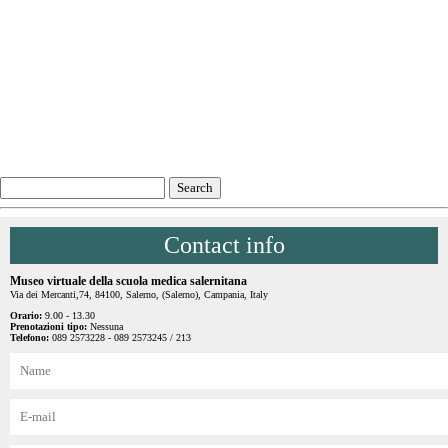
Contact info
Museo virtuale della scuola medica salernitana
Via dei Mercanti,74, 84100, Salerno, (Salerno), Campania, Italy
Orario:
9.00 - 13.30
Prenotazioni tipo:
Nessuna
Telefono:
089 2573228 - 089 2573245 / 213