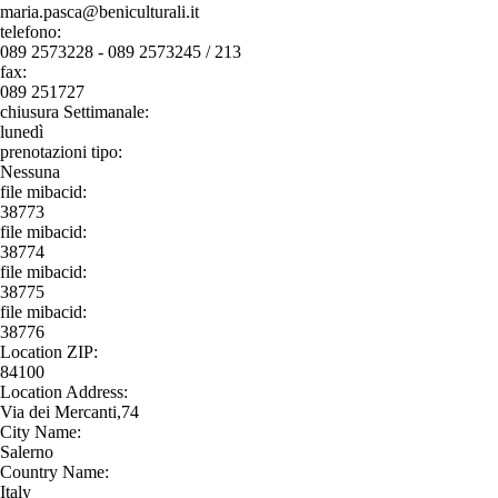
maria.pasca@beniculturali.it
telefono:
089 2573228 - 089 2573245 / 213
fax:
089 251727
chiusura Settimanale:
lunedì
prenotazioni tipo:
Nessuna
file mibacid:
38773
file mibacid:
38774
file mibacid:
38775
file mibacid:
38776
Location ZIP:
84100
Location Address:
Via dei Mercanti,74
City Name:
Salerno
Country Name:
Italy