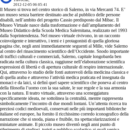
2012-12-05 06:05:41
Il Museo si trova nel centro storico di Salerno, in via Mercanti 74. E’
un museo senza barriere destinato anche al pubblico delle persone
disabili, nell’ambito del progetto Cassio predisposto dal Mibac. Il
Museo Virtuale nasce dalla trasformazione e dall’ampliamento del
Museo Didattico della Scuola Medica Salernitana, realizzato nel 1993
dalla Soprintendenza. Nel museo virtuale rivivono, in un racconto
coinvolgente e interattivo, i temi e i protagonisti di quella gloriosa
pagina che, negli anni immediatamente seguenti al Mille, vide Salerno
al centro del rinascimento scientifico dell’Occidente. Snodo importante
di traffici culturali e commerciali, Salerno, capitale longobarda ben
radicata nella cultura classica, raggiunse nell’elaborazione scientifica
espressioni di libertà e di apertura culturale di respiro internazionale.
Qui, attraverso lo studio delle fonti autorevoli della medicina classica e
di quella araba e attraverso l’attività medica praticata ed insegnata da
monaci e da laici, si definì quel sapere scientifico che poneva al centro
della filosofia l’uomo con la sua salute, le sue regole e la sua armonia
con la natura. Il teatro virtuale, attraverso una sceneggiatura
specificamente ideata, ne sottolinea la centralità, mentre rappresenta
simbolicamente l’incontro di due mondi lontani. Un’attenta ricerca tra
preziosi codici medioevali, conservati nelle più importanti biblioteche
italiane ed europee, ha fornito il ricchissimo corredo iconografico della
narrazione che si snoda, piana e fruibile, tra spettacolarizzazioni e
miniature animate. Il piccolo museo diventò negli anni punto di
riferimento di studiosi, turisti e pubblico scolastico ai quali veniva