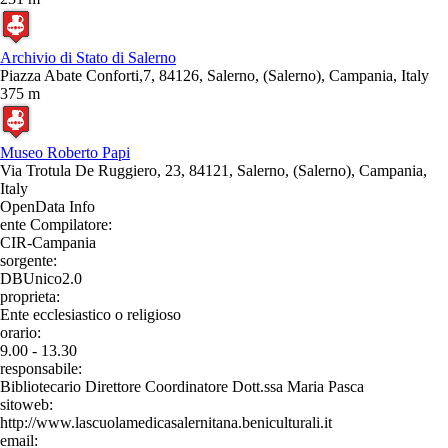
Archivio di Stato di Salerno
Piazza Abate Conforti,7, 84126, Salerno, (Salerno), Campania, Italy
375 m
Museo Roberto Papi
Via Trotula De Ruggiero, 23, 84121, Salerno, (Salerno), Campania,
Italy
OpenData Info
ente Compilatore:
CIR-Campania
sorgente:
DBUnico2.0
proprieta:
Ente ecclesiastico o religioso
orario:
9.00 - 13.30
responsabile:
Bibliotecario Direttore Coordinatore Dott.ssa Maria Pasca
sitoweb:
http://www.lascuolamedicasalernitana.beniculturali.it
email: