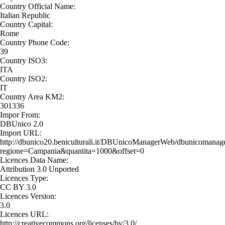
Country Official Name:
Italian Republic
Country Capital:
Rome
Country Phone Code:
39
Country ISO3:
ITA
Country ISO2:
IT
Country Area KM2:
301336
Impor From:
DBUnico 2.0
Import URL:
http://dbunico20.beniculturali.it/DBUnicoManagerWeb/dbunicomanage
regione=Campania&quantita=1000&offset=0
Licences Data Name:
Attribution 3.0 Unported
Licences Type:
CC BY 3.0
Licences Version:
3.0
Licences URL:
http://creativecommons.org/licenses/by/3.0/