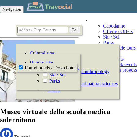
Navigation
Vacation
Capodanno
Offerte / Offers
Ski / Sci
Parks
Motorcycle tours
Cultural sites
Events
All Events
History
Unesco sites
This week events
Archeology
Found hotels / Trova hotel
Offerte / Offers
Events in progess
Ethnography and anthropology
Ski / Sci
Arts
Parks
Natural history and natural sciences
Other
Museo virtuale della scuola medica
salernitana
Travocial,