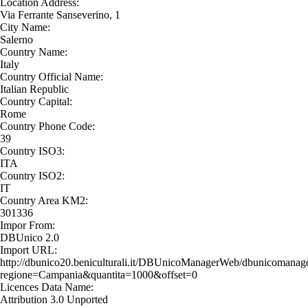
Location Address:
Via Ferrante Sanseverino, 1
City Name:
Salerno
Country Name:
Italy
Country Official Name:
Italian Republic
Country Capital:
Rome
Country Phone Code:
39
Country ISO3:
ITA
Country ISO2:
IT
Country Area KM2:
301336
Impor From:
DBUnico 2.0
Import URL:
http://dbunico20.beniculturali.it/DBUnicoManagerWeb/dbunicomanage
regione=Campania&quantita=1000&offset=0
Licences Data Name:
Attribution 3.0 Unported