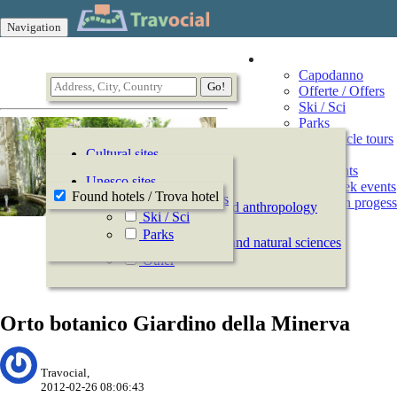
Navigation
Vacation
Capodanno
Offerte / Offers
Ski / Sci
Parks
Motorcycle tours
Cultural sites
Events
All Events
History
Unesco sites
This week events
Archeology
Found hotels / Trova hotel
Offerte / Offers
Events in progess
Ethnography and anthropology
Ski / Sci
Arts
Parks
Natural history and natural sciences
Other
Orto botanico Giardino della Minerva
Travocial,
2012-02-26 08:06:43