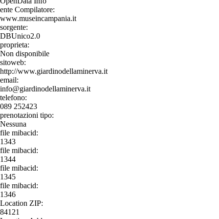
OpenData Info
ente Compilatore:
www.museincampania.it
sorgente:
DBUnico2.0
proprieta:
Non disponibile
sitoweb:
http://www.giardinodellaminerva.it
email:
info@giardinodellaminerva.it
telefono:
089 252423
prenotazioni tipo:
Nessuna
file mibacid:
1343
file mibacid:
1344
file mibacid:
1345
file mibacid:
1346
Location ZIP:
84121